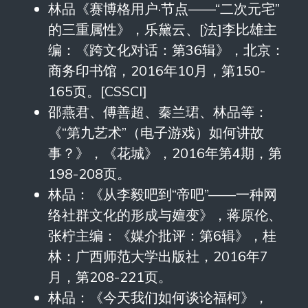
林品《赛博格用户·节点——“二次元宅”
的三重属性》，乐黛云、[法]李比雄主
编：《跨文化对话：第36辑》，北京：
商务印书馆，2016年10月，第150-
165页。[CSSCI]
邵燕君、傅善超、秦兰珺、林品等：
《“第九艺术”（电子游戏）如何讲故
事？》，《花城》，2016年第4期，第
198-208页。
林品：《从李毅吧到“帝吧”——一种网
络社群文化的形成与嬗变》，蒋原伦、
张柠主编：《媒介批评：第6辑》，桂
林：广西师范大学出版社，2016年7
月，第208-221页。
林品：《今天我们如何谈论福柯》，