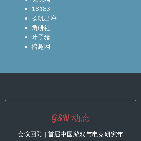
18183
扬帆出海
角研社
叶子猪
搞趣网
GSN 动态
会议回顾 | 首届中国游戏与电竞研究年