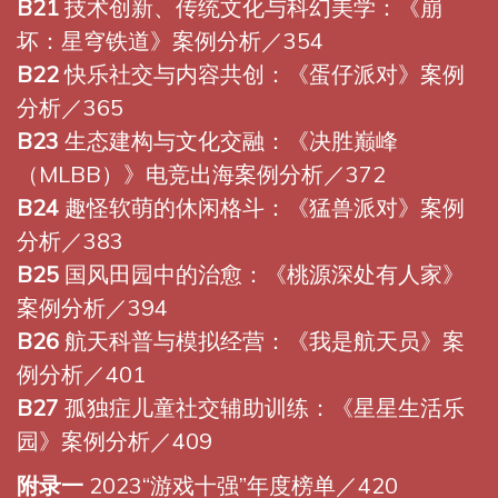
B21
技术创新、传统文化与科幻美学：《崩
坏：星穹铁道》案例分析／354
B22
快乐社交与内容共创：《蛋仔派对》案例
分析／365
B23
生态建构与文化交融：《决胜巅峰
（MLBB）》电竞出海案例分析／372
B24
趣怪软萌的休闲格斗：《猛兽派对》案例
分析／383
B25
国风田园中的治愈：《桃源深处有人家》
案例分析／394
B26
航天科普与模拟经营：《我是航天员》案
例分析／401
B27
孤独症儿童社交辅助训练：《星星生活乐
园》案例分析／409
附录一
2023“游戏十强”年度榜单／420