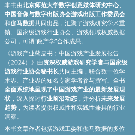
本书由
北
京师范大学数字创意媒体研究中心
、
中国音像与数字出版协会游戏出版工作
委员会
和
伽马数据
共同出品，汇聚了游戏研究学术重
镇、国家级游戏行业协会、游戏领域权威数据
公司，可谓“政产学”合作成果。
《游戏产业蓝皮书：中国游戏产业发展报告
（2024）》由
资深权
威游戏研究学
者
与
国家级
游戏行业协会秘书长
共同主编，联合数十位学
术界、产业界的知名专家学者参与撰写。全书
全面系统地呈现了中国游戏产业的最新发展现
状
，深入探讨
行业前沿动态
，并分析
未来发展
趋势
，为读者提供权威性和实践性兼具的行业
洞察。
本书文章作者包括游戏工委和伽马数据的多位