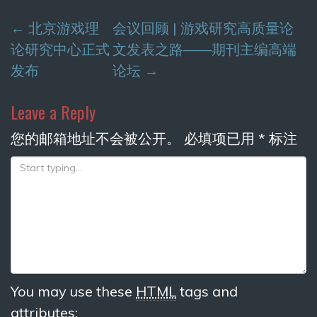
Post
←
北京游戏理
会议回顾 | 游戏研究高质量论
navigation
论研究中心正式
文发表之路——期刊主编高端
发布
论坛
→
Leave a Reply
您的邮箱地址不会被公开。
必填项已用
*
标注
You may use these
HTML
tags and
attributes: